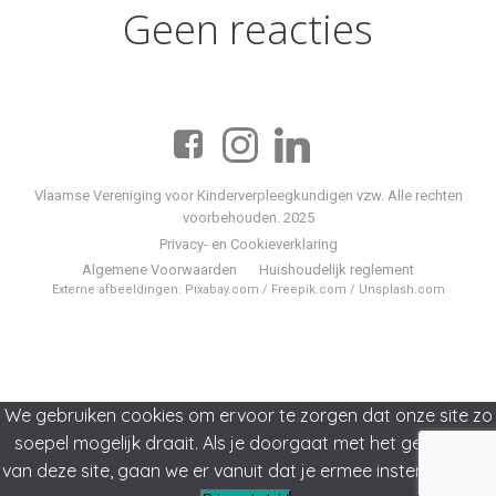
Geen reacties
Vlaamse Vereniging voor Kinderverpleegkundigen vzw. Alle rechten
voorbehouden. 2025
Privacy- en Cookieverklaring
Algemene Voorwaarden
Huishoudelijk reglement
Externe afbeeldingen: Pixabay.com / Freepik.com / Unsplash.com
We gebruiken cookies om ervoor te zorgen dat onze site zo
soepel mogelijk draait. Als je doorgaat met het gebruiken
van deze site, gaan we er vanuit dat je ermee instemt.
Ok
Nee