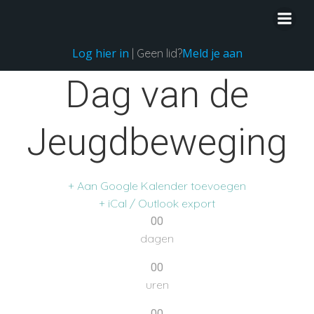
Ga
naar
de
Log hier in
Meld je aan
| Geen lid?
inhoud
Dag van de
Jeugdbeweging
+ Aan Google Kalender toevoegen
+ iCal / Outlook export
00
dagen
00
uren
00