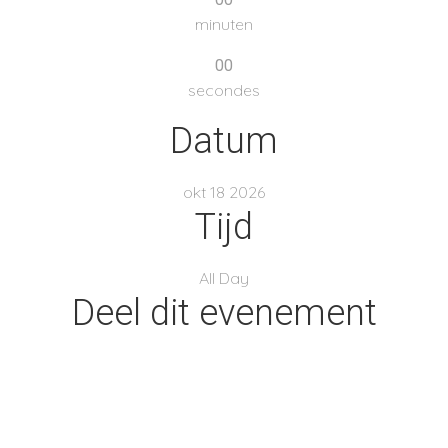
minuten
00
secondes
Datum
okt 18 2026
Tijd
All Day
Deel dit evenement